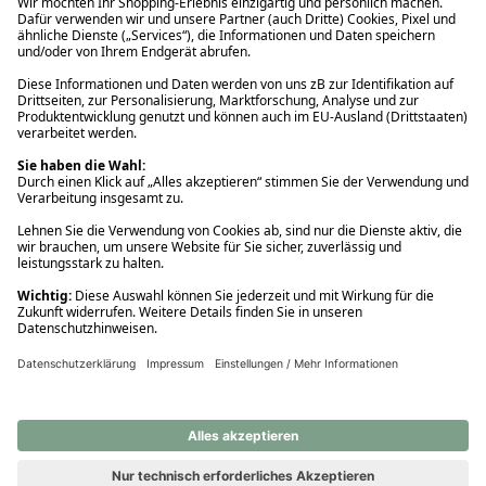
Ups! Da ist etwas schiefgelaufen. Bitte die Seite neu laden oder
nochmals versuchen.
Ups! Da ist etwas schiefgelaufen. Bitte die Seite neu laden oder
nochmals versuchen.
Ups! Da ist etwas schiefgelaufen. Bitte die Seite neu laden oder