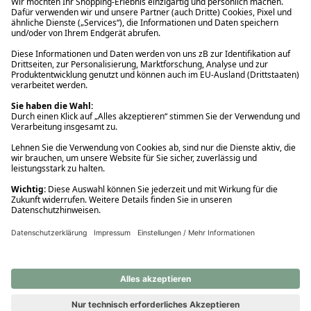
Ups! Da ist etwas schiefgelaufen. Bitte die Seite neu laden oder
nochmals versuchen.
Ups! Da ist etwas schiefgelaufen. Bitte die Seite neu laden oder
nochmals versuchen.
Ups! Da ist etwas schiefgelaufen. Bitte die Seite neu laden oder