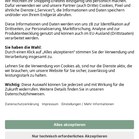
Ups! Da ist etwas schiefgelaufen. Bitte die Seite neu laden oder
nochmals versuchen.
Ups! Da ist etwas schiefgelaufen. Bitte die Seite neu laden oder
nochmals versuchen.
Ups! Da ist etwas schiefgelaufen. Bitte die Seite neu laden oder