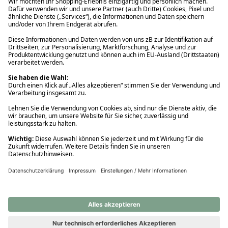
Ups! Da ist etwas schiefgelaufen. Bitte die Seite neu laden oder
nochmals versuchen.
Ups! Da ist etwas schiefgelaufen. Bitte die Seite neu laden oder
nochmals versuchen.
Ups! Da ist etwas schiefgelaufen. Bitte die Seite neu laden oder