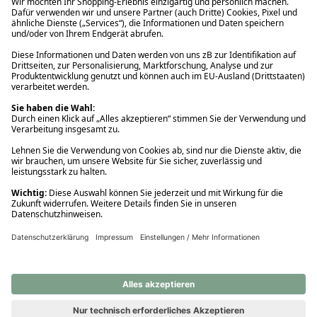
Ups! Da ist etwas schiefgelaufen. Bitte die Seite neu laden oder
nochmals versuchen.
Ups! Da ist etwas schiefgelaufen. Bitte die Seite neu laden oder
nochmals versuchen.
Ups! Da ist etwas schiefgelaufen. Bitte die Seite neu laden oder