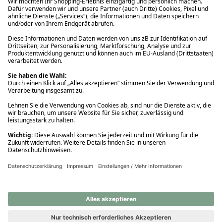
Ups! Da ist etwas schiefgelaufen. Bitte die Seite neu laden oder
nochmals versuchen.
Ups! Da ist etwas schiefgelaufen. Bitte die Seite neu laden oder
nochmals versuchen.
Ups! Da ist etwas schiefgelaufen. Bitte die Seite neu laden oder