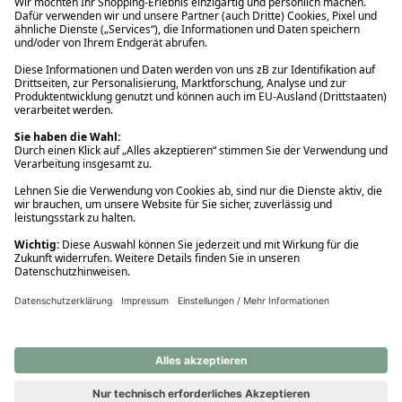
Ups! Da ist etwas schiefgelaufen. Bitte die Seite neu laden oder
nochmals versuchen.
Ups! Da ist etwas schiefgelaufen. Bitte die Seite neu laden oder
nochmals versuchen.
Ups! Da ist etwas schiefgelaufen. Bitte die Seite neu laden oder