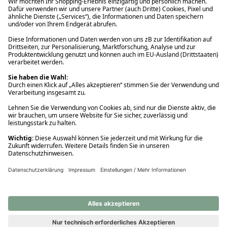
Ups! Da ist etwas schiefgelaufen. Bitte die Seite neu laden oder
nochmals versuchen.
Ups! Da ist etwas schiefgelaufen. Bitte die Seite neu laden oder
nochmals versuchen.
Ups! Da ist etwas schiefgelaufen. Bitte die Seite neu laden oder