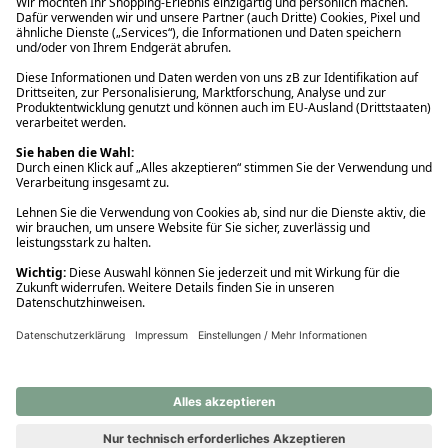
Ups! Da ist etwas schiefgelaufen. Bitte die Seite neu laden oder
nochmals versuchen.
Ups! Da ist etwas schiefgelaufen. Bitte die Seite neu laden oder
nochmals versuchen.
Ups! Da ist etwas schiefgelaufen. Bitte die Seite neu laden oder