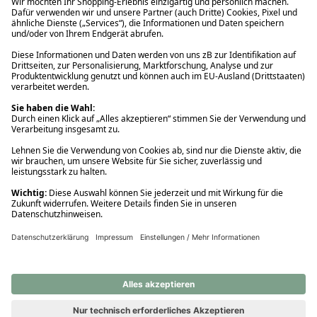
Ups! Da ist etwas schiefgelaufen. Bitte die Seite neu laden oder
nochmals versuchen.
Ups! Da ist etwas schiefgelaufen. Bitte die Seite neu laden oder
nochmals versuchen.
Ups! Da ist etwas schiefgelaufen. Bitte die Seite neu laden oder