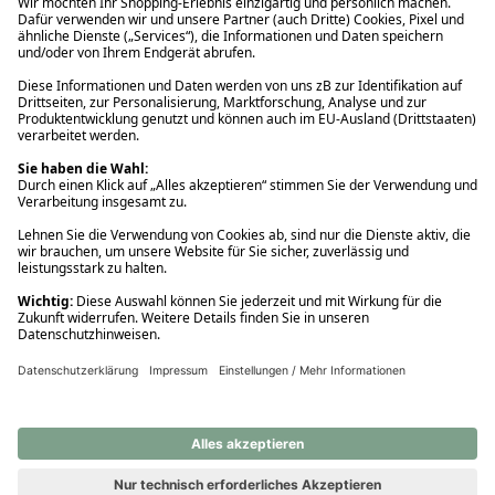
Ups! Da ist etwas schiefgelaufen. Bitte die Seite neu laden oder
nochmals versuchen.
Ups! Da ist etwas schiefgelaufen. Bitte die Seite neu laden oder
nochmals versuchen.
Ups! Da ist etwas schiefgelaufen. Bitte die Seite neu laden oder