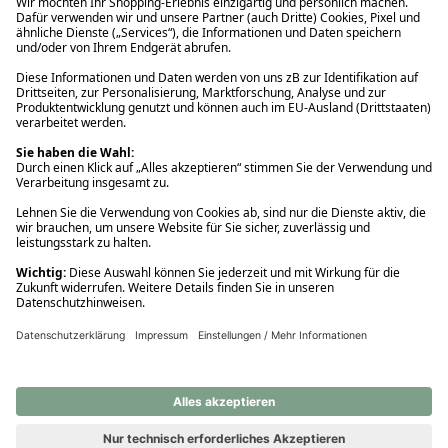
Ups! Da ist etwas schiefgelaufen. Bitte die Seite neu laden oder
nochmals versuchen.
Ups! Da ist etwas schiefgelaufen. Bitte die Seite neu laden oder
nochmals versuchen.
Ups! Da ist etwas schiefgelaufen. Bitte die Seite neu laden oder