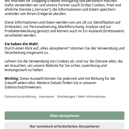
Ups! Da ist etwas schiefgelaufen. Bitte die Seite neu laden oder
nochmals versuchen.
Ups! Da ist etwas schiefgelaufen. Bitte die Seite neu laden oder
nochmals versuchen.
Ups! Da ist etwas schiefgelaufen. Bitte die Seite neu laden oder