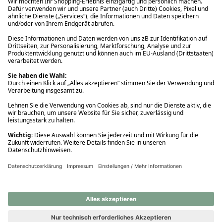
Ups! Da ist etwas schiefgelaufen. Bitte die Seite neu laden oder
nochmals versuchen.
Ups! Da ist etwas schiefgelaufen. Bitte die Seite neu laden oder
nochmals versuchen.
Ups! Da ist etwas schiefgelaufen. Bitte die Seite neu laden oder