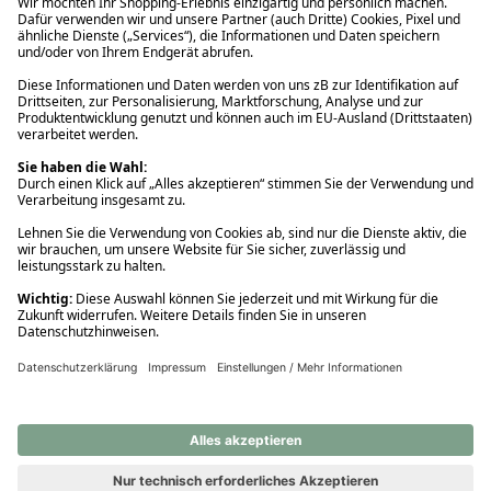
Ups! Da ist etwas schiefgelaufen. Bitte die Seite neu laden oder
nochmals versuchen.
Ups! Da ist etwas schiefgelaufen. Bitte die Seite neu laden oder
nochmals versuchen.
Ups! Da ist etwas schiefgelaufen. Bitte die Seite neu laden oder