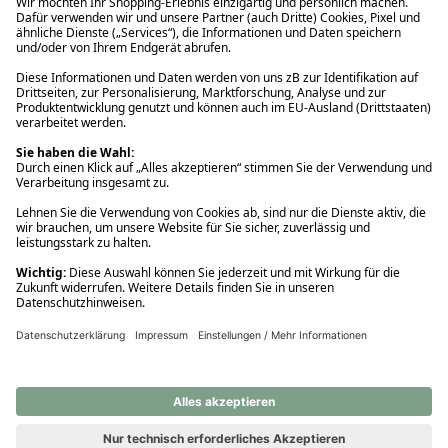
Ups! Da ist etwas schiefgelaufen. Bitte die Seite neu laden oder
nochmals versuchen.
Ups! Da ist etwas schiefgelaufen. Bitte die Seite neu laden oder
nochmals versuchen.
Ups! Da ist etwas schiefgelaufen. Bitte die Seite neu laden oder