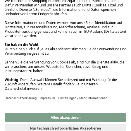
Ups! Da ist etwas schiefgelaufen. Bitte die Seite neu laden oder
nochmals versuchen.
Ups! Da ist etwas schiefgelaufen. Bitte die Seite neu laden oder
nochmals versuchen.
Ups! Da ist etwas schiefgelaufen. Bitte die Seite neu laden oder