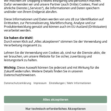
Ups! Da ist etwas schiefgelaufen. Bitte die Seite neu laden oder
nochmals versuchen.
Ups! Da ist etwas schiefgelaufen. Bitte die Seite neu laden oder
nochmals versuchen.
Ups! Da ist etwas schiefgelaufen. Bitte die Seite neu laden oder