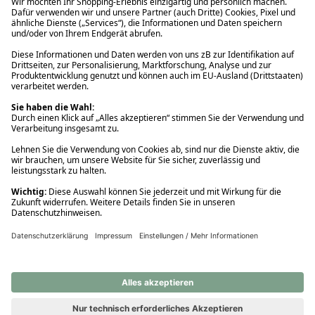
Ups! Da ist etwas schiefgelaufen. Bitte die Seite neu laden oder
nochmals versuchen.
Ups! Da ist etwas schiefgelaufen. Bitte die Seite neu laden oder
nochmals versuchen.
Ups! Da ist etwas schiefgelaufen. Bitte die Seite neu laden oder