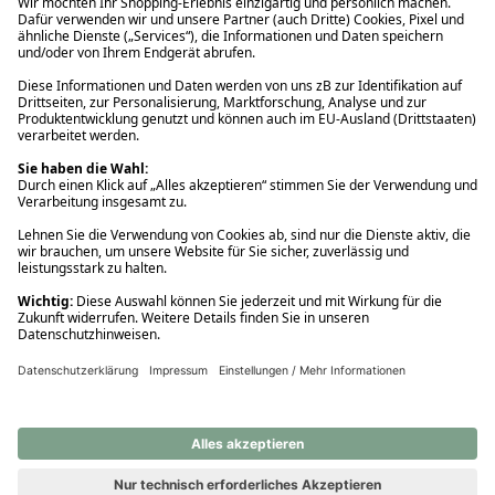
Ups! Da ist etwas schiefgelaufen. Bitte die Seite neu laden oder
nochmals versuchen.
Ups! Da ist etwas schiefgelaufen. Bitte die Seite neu laden oder
nochmals versuchen.
Ups! Da ist etwas schiefgelaufen. Bitte die Seite neu laden oder