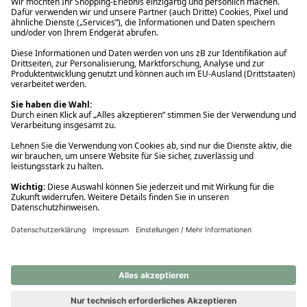
Ups! Da ist etwas schiefgelaufen. Bitte die Seite neu laden oder
nochmals versuchen.
Ups! Da ist etwas schiefgelaufen. Bitte die Seite neu laden oder
nochmals versuchen.
Ups! Da ist etwas schiefgelaufen. Bitte die Seite neu laden oder