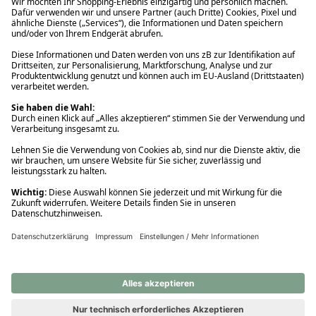
Ups! Da ist etwas schiefgelaufen. Bitte die Seite neu laden oder
nochmals versuchen.
Ups! Da ist etwas schiefgelaufen. Bitte die Seite neu laden oder
nochmals versuchen.
Ups! Da ist etwas schiefgelaufen. Bitte die Seite neu laden oder