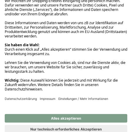
Ups! Da ist etwas schiefgelaufen. Bitte die Seite neu laden oder
nochmals versuchen.
Ups! Da ist etwas schiefgelaufen. Bitte die Seite neu laden oder
nochmals versuchen.
Ups! Da ist etwas schiefgelaufen. Bitte die Seite neu laden oder