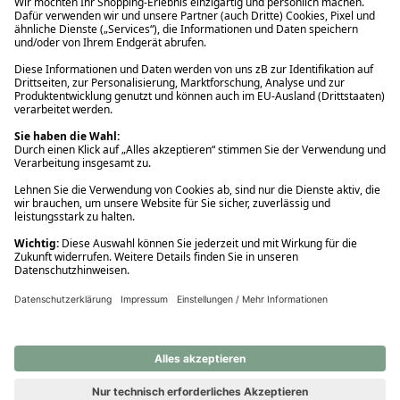
Ups! Da ist etwas schiefgelaufen. Bitte die Seite neu laden oder
nochmals versuchen.
Ups! Da ist etwas schiefgelaufen. Bitte die Seite neu laden oder
nochmals versuchen.
Ups! Da ist etwas schiefgelaufen. Bitte die Seite neu laden oder