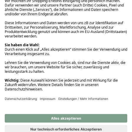
Ups! Da ist etwas schiefgelaufen. Bitte die Seite neu laden oder
nochmals versuchen.
Ups! Da ist etwas schiefgelaufen. Bitte die Seite neu laden oder
nochmals versuchen.
Ups! Da ist etwas schiefgelaufen. Bitte die Seite neu laden oder