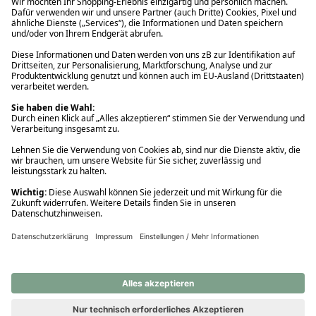
Ups! Da ist etwas schiefgelaufen. Bitte die Seite neu laden oder
nochmals versuchen.
Ups! Da ist etwas schiefgelaufen. Bitte die Seite neu laden oder
nochmals versuchen.
Ups! Da ist etwas schiefgelaufen. Bitte die Seite neu laden oder