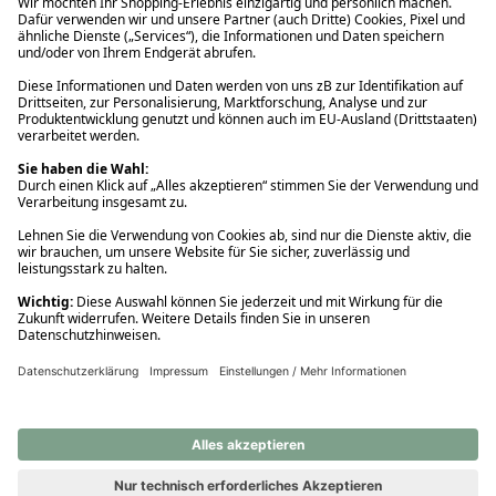
Ups! Da ist etwas schiefgelaufen. Bitte die Seite neu laden oder
nochmals versuchen.
Ups! Da ist etwas schiefgelaufen. Bitte die Seite neu laden oder
nochmals versuchen.
Ups! Da ist etwas schiefgelaufen. Bitte die Seite neu laden oder