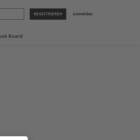
REGISTRIEREN
Anmelden
ook Board