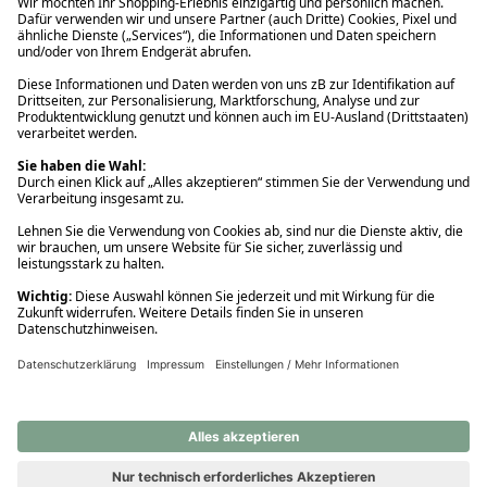
Ups! Da ist etwas schiefgelaufen. Bitte die Seite neu laden oder
nochmals versuchen.
Ups! Da ist etwas schiefgelaufen. Bitte die Seite neu laden oder
nochmals versuchen.
Ups! Da ist etwas schiefgelaufen. Bitte die Seite neu laden oder