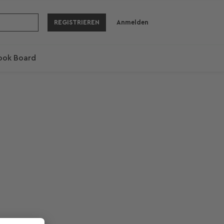
REGISTRIEREN
Anmelden
ook Board