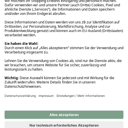
Ups! Da ist etwas schiefgelaufen. Bitte die Seite neu laden oder
nochmals versuchen.
Ups! Da ist etwas schiefgelaufen. Bitte die Seite neu laden oder
nochmals versuchen.
Ups! Da ist etwas schiefgelaufen. Bitte die Seite neu laden oder