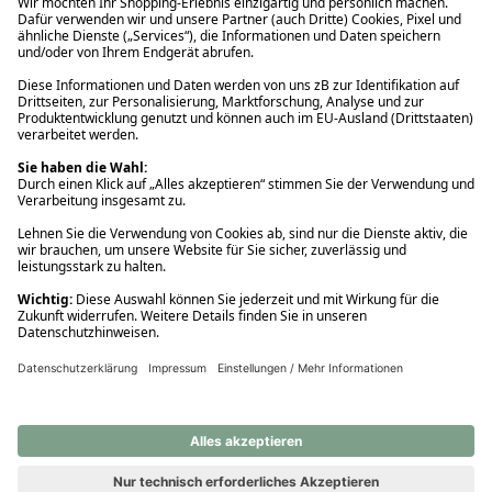
Ups! Da ist etwas schiefgelaufen. Bitte die Seite neu laden oder
nochmals versuchen.
Ups! Da ist etwas schiefgelaufen. Bitte die Seite neu laden oder
nochmals versuchen.
Ups! Da ist etwas schiefgelaufen. Bitte die Seite neu laden oder