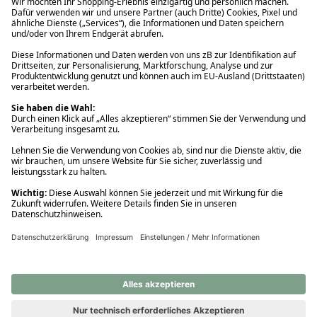
Ups! Da ist etwas schiefgelaufen. Bitte die Seite neu laden oder
nochmals versuchen.
Ups! Da ist etwas schiefgelaufen. Bitte die Seite neu laden oder
nochmals versuchen.
Ups! Da ist etwas schiefgelaufen. Bitte die Seite neu laden oder