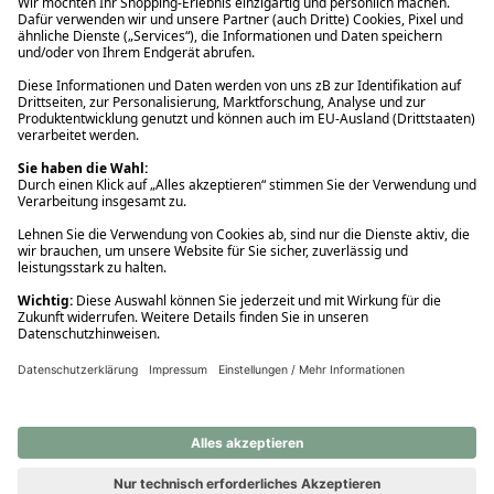
Ups! Da ist etwas schiefgelaufen. Bitte die Seite neu laden oder
nochmals versuchen.
Ups! Da ist etwas schiefgelaufen. Bitte die Seite neu laden oder
nochmals versuchen.
Ups! Da ist etwas schiefgelaufen. Bitte die Seite neu laden oder