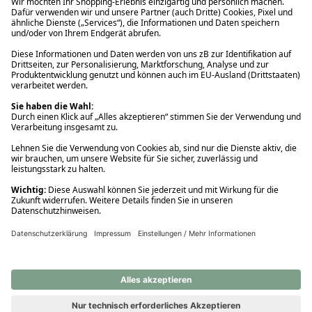
Ups! Da ist etwas schiefgelaufen. Bitte die Seite neu laden oder
nochmals versuchen.
Ups! Da ist etwas schiefgelaufen. Bitte die Seite neu laden oder
nochmals versuchen.
Ups! Da ist etwas schiefgelaufen. Bitte die Seite neu laden oder