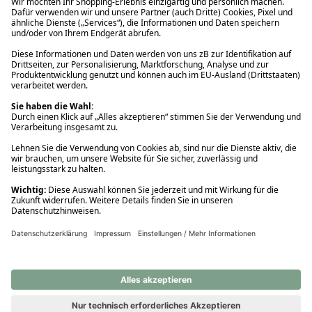
Ups! Da ist etwas schiefgelaufen. Bitte die Seite neu laden oder
nochmals versuchen.
Ups! Da ist etwas schiefgelaufen. Bitte die Seite neu laden oder
nochmals versuchen.
Ups! Da ist etwas schiefgelaufen. Bitte die Seite neu laden oder