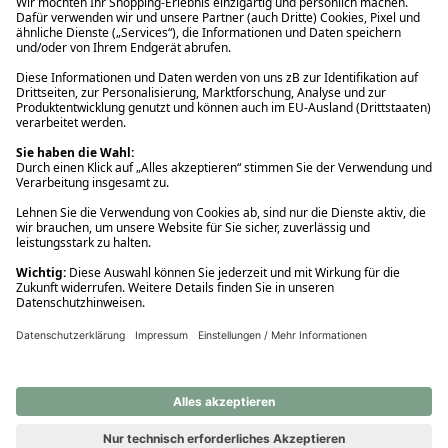
Ups! Da ist etwas schiefgelaufen. Bitte die Seite neu laden oder
nochmals versuchen.
Ups! Da ist etwas schiefgelaufen. Bitte die Seite neu laden oder
nochmals versuchen.
Ups! Da ist etwas schiefgelaufen. Bitte die Seite neu laden oder