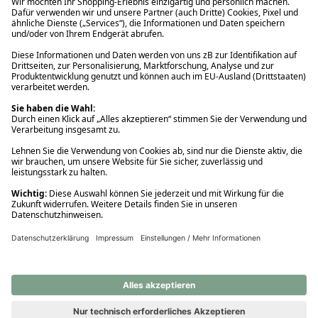
Ups! Da ist etwas schiefgelaufen. Bitte die Seite neu laden oder
nochmals versuchen.
Ups! Da ist etwas schiefgelaufen. Bitte die Seite neu laden oder
nochmals versuchen.
Ups! Da ist etwas schiefgelaufen. Bitte die Seite neu laden oder