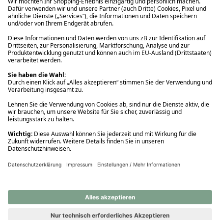
Ups! Da ist etwas schiefgelaufen. Bitte die Seite neu laden oder
nochmals versuchen.
Ups! Da ist etwas schiefgelaufen. Bitte die Seite neu laden oder
nochmals versuchen.
Ups! Da ist etwas schiefgelaufen. Bitte die Seite neu laden oder