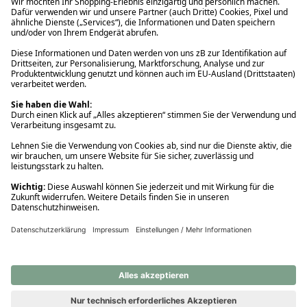
Ups! Da ist etwas schiefgelaufen. Bitte die Seite neu laden oder
nochmals versuchen.
Ups! Da ist etwas schiefgelaufen. Bitte die Seite neu laden oder
nochmals versuchen.
Ups! Da ist etwas schiefgelaufen. Bitte die Seite neu laden oder