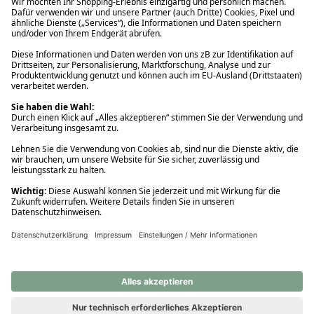
Ups! Da ist etwas schiefgelaufen. Bitte die Seite neu laden oder
nochmals versuchen.
Ups! Da ist etwas schiefgelaufen. Bitte die Seite neu laden oder
nochmals versuchen.
Ups! Da ist etwas schiefgelaufen. Bitte die Seite neu laden oder