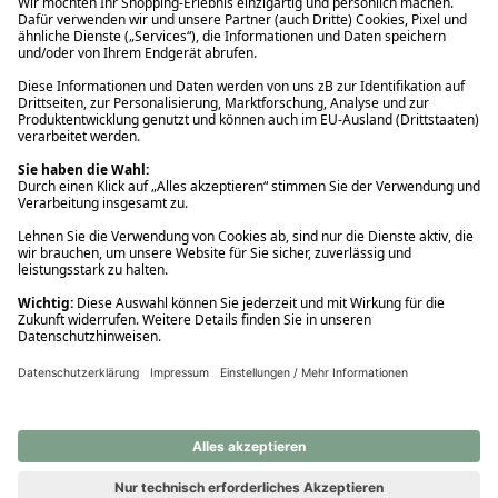
Ups! Da ist etwas schiefgelaufen. Bitte die Seite neu laden oder
nochmals versuchen.
Ups! Da ist etwas schiefgelaufen. Bitte die Seite neu laden oder
nochmals versuchen.
Ups! Da ist etwas schiefgelaufen. Bitte die Seite neu laden oder