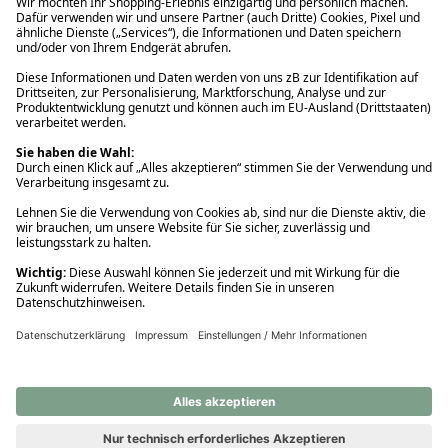
Ups! Da ist etwas schiefgelaufen. Bitte die Seite neu laden oder
nochmals versuchen.
Ups! Da ist etwas schiefgelaufen. Bitte die Seite neu laden oder
nochmals versuchen.
Ups! Da ist etwas schiefgelaufen. Bitte die Seite neu laden oder