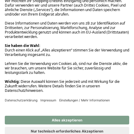
Ups! Da ist etwas schiefgelaufen. Bitte die Seite neu laden oder
nochmals versuchen.
Ups! Da ist etwas schiefgelaufen. Bitte die Seite neu laden oder
nochmals versuchen.
Ups! Da ist etwas schiefgelaufen. Bitte die Seite neu laden oder