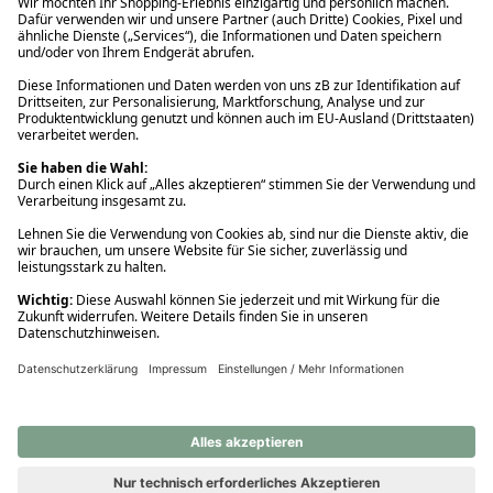
Ups! Da ist etwas schiefgelaufen. Bitte die Seite neu laden oder
nochmals versuchen.
Ups! Da ist etwas schiefgelaufen. Bitte die Seite neu laden oder
nochmals versuchen.
Ups! Da ist etwas schiefgelaufen. Bitte die Seite neu laden oder