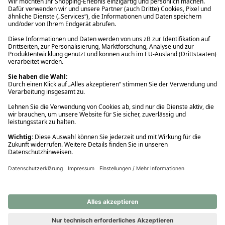
Ups! Da ist etwas schiefgelaufen. Bitte die Seite neu laden oder
nochmals versuchen.
Ups! Da ist etwas schiefgelaufen. Bitte die Seite neu laden oder
nochmals versuchen.
Ups! Da ist etwas schiefgelaufen. Bitte die Seite neu laden oder