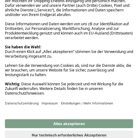
Ups! Da ist etwas schiefgelaufen. Bitte die Seite neu laden oder
nochmals versuchen.
Ups! Da ist etwas schiefgelaufen. Bitte die Seite neu laden oder
nochmals versuchen.
Ups! Da ist etwas schiefgelaufen. Bitte die Seite neu laden oder