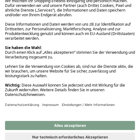
Ups! Da ist etwas schiefgelaufen. Bitte die Seite neu laden oder
nochmals versuchen.
Ups! Da ist etwas schiefgelaufen. Bitte die Seite neu laden oder
nochmals versuchen.
Ups! Da ist etwas schiefgelaufen. Bitte die Seite neu laden oder