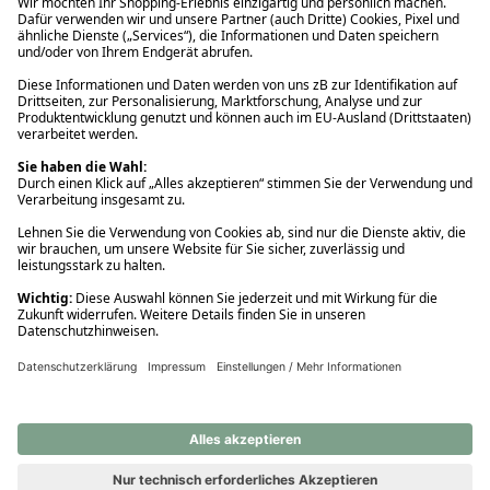
Ups! Da ist etwas schiefgelaufen. Bitte die Seite neu laden oder
nochmals versuchen.
Ups! Da ist etwas schiefgelaufen. Bitte die Seite neu laden oder
nochmals versuchen.
Ups! Da ist etwas schiefgelaufen. Bitte die Seite neu laden oder