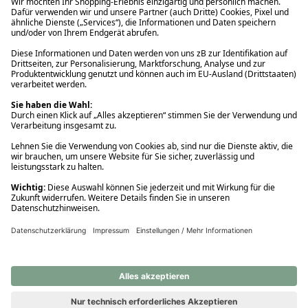
Ups! Da ist etwas schiefgelaufen. Bitte die Seite neu laden oder
nochmals versuchen.
Ups! Da ist etwas schiefgelaufen. Bitte die Seite neu laden oder
nochmals versuchen.
Ups! Da ist etwas schiefgelaufen. Bitte die Seite neu laden oder